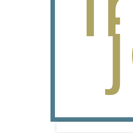
i
j
E