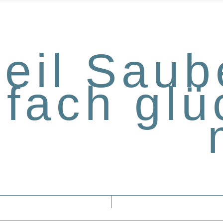
weil Saub
nfach glü