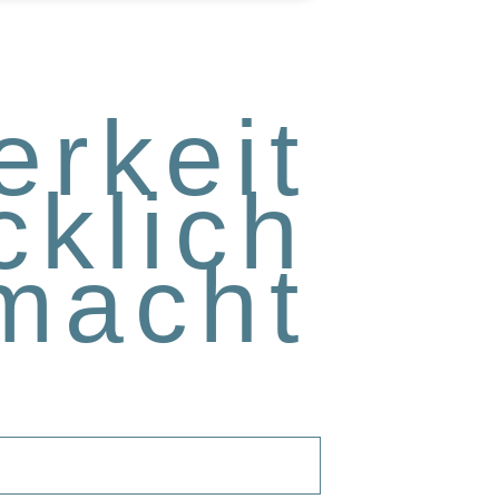
erkeit
cklich
macht