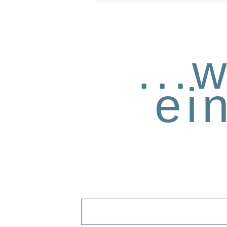
...
ei