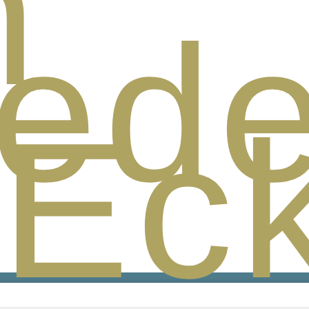
n
ed
ck