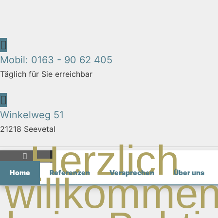
Zum
Inhalt
springen
Mobil: 0163 - 90 62 405
Täglich für Sie erreichbar
Winkelweg 51
21218 Seevetal
Herzlich
Home
Referenzen
Versprechen
Über uns
willkomme